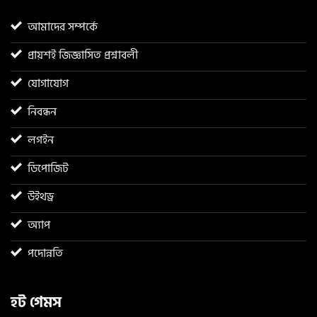
আমাদের সম্পর্কে
প্রায়শই জিজ্ঞাসিত প্রশ্নাবলী
যোগাযোগ
নিবন্ধন
লগইন
ডিপোজিট
উইথড্র
অ্যাপ
পদোন্নতি
হট গেমস