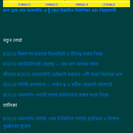
কল ব্রেক গেম অনলাইন: এ টু জেড বিস্তারিত নির্দেশিকা এবং নিয়মাবলী
নতুন লেখা
BGD33 বিকাশের মাধ্যমে ডিপোজিট ও উইথড্র করার নিয়ম
BGD33 অ্যাফিলিয়েট প্রোগ্রাম — ঘরে বসে আয়ের গাইড
কীভাবে BGD33 অ্যাকাউন্ট ভেরিফাই করবেন: ৩টি সহজ নিরাপত্তা ধাপ
BDG33 লটারি ফলাফল — লাইভ ড্র ও সঠিক রেজাল্ট আপডেট
BDG33 অনলাইন লোটো অ্যাপ ডাউনলোড করার সহজ নিয়ম
তালিকা
BGD33 অনলাইন লটারি: সেরা ডিজিটাল লটারি প্ল্যাটফর্ম ও বিশাল
পুরষ্কারের সুযোগ