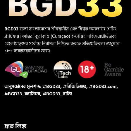
BGD33
হলো বাংলাদেশের শীর্ষস্থানীয় এবং বিশ্বস্ত অনলাইন গেমিং
প্ল্যাটফর্ম। আমরা কুরাকাও (Curaçao) ই-গেমিং লাইসেন্সপ্রাপ্ত এবং
খেলোয়াড়দের সর্বোচ্চ নিরাপত্তা নিশ্চিত করতে প্রতিশ্রুতিবদ্ধ। শুধুমাত্র
১৮+ ব্যবহারকারীদের জন্য।
অনুসন্ধানের মূলশব্দ: #BGD33, #বিজিডি৩৩, #BGD33.com,
#BGD33_ক্যাসিনো, #BGD33_বাজি
দ্রুত লিঙ্ক