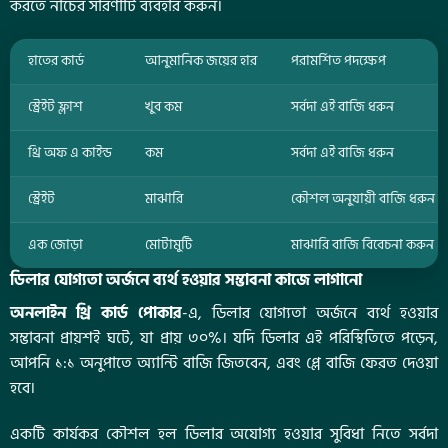
করতে নীচের সারণীটি ব্যবহার করুন।
হাতের কার্ড
আনুমানিক জয়ের হার
পরামর্শিত পদক্ষেপ
স্ট্রেইট ফ্লাশ
খুব কম
সর্বদা এই বাজি ধরুন
থ্রি অফ এ কাইন্ড
কম
সর্বদা এই বাজি ধরুন
স্ট্রেইট
মাঝারি
কৌশল অনুযায়ী বাজি ধরুন
এক জোড়া
মোটামুটি
মাঝারি বাজি বিবেচনা করুন
ডিলার যোগ্যতা অর্জনে ব্যর্থ হওয়ার সম্ভাবনা কাজে লাগানো
অনলাইন থ্রি কার্ড পোকার
-এ, ডিলার যোগ্যতা অর্জনে ব্যর্থ হওয়ার
সম্ভাবনা প্রায়শই ঘটে, যা প্রায় ৩০%। যদি ডিলার এই পরিস্থিতিতে পড়েন,
আপনি ১:১ অনুপাতে অ্যান্টি বাজি জিতবেন, এবং প্লে বাজি ফেরত দেওয়া
হবে।
একটি কার্যকর কৌশল হল ডিলার অযোগ্য হওয়ার সুবিধা নিতে সর্বদা