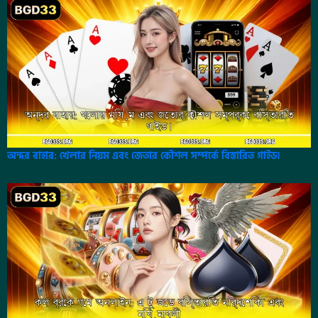
অন্দর বাহার: খেলার নিয়ম এবং জেতার কৌশল সম্পর্কে বিস্তারিত গাইড।