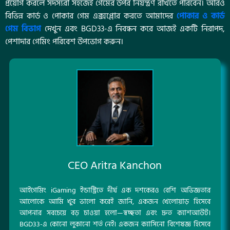
প্রয়োগ করলে সদস্যরা সহজেই গেমের উপর নিয়ন্ত্রণ রাখতে পারবেন। আরও
বিভিন্ন কার্ড ও পোকার গেম এক্সপ্লোর করতে আমাদের
পোকার ও কার্ড
গেম বিভাগ
দেখুন এবং BGD33-এ নিবন্ধন করে আজই একটি নিরাপদ,
পেশাদার গেমিং পরিবেশ উপভোগ করুন।
CEO Aritra Kanchon
আইগেমিং iGaming ইন্ডাস্ট্রিতে দীর্ঘ এক দশকেরও বেশি অভিজ্ঞতার
আলোকে আমি খুব ভালো করেই জানি, একজন খেলোয়াড় হিসেবে
আপনার সবচেয়ে বড় চাওয়া হলো—স্বচ্ছতা এবং দ্রুত ক্যাশআউট।
BGD33-এ কোনো লুকানো শর্ত নেই। একজন ক্যাসিনো বিশেষজ্ঞ হিসেবে