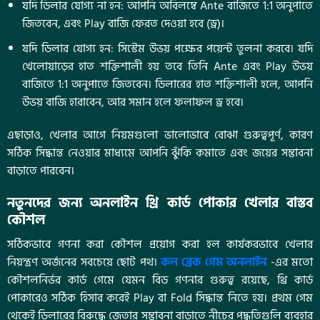
যদি ডিলার যোগ্য না হন: আপনি অবিলম্বে Ante বাজিতে 1:1 অনুপাতে
জিতবেন, এবং Play বাজি ফেরত দেওয়া হবে (ড্র)।
যদি ডিলার যোগ্য হন: সিস্টেম উভয় পক্ষের পয়েন্ট তুলনা করবে। যদি
খেলোয়াড়ের হাত শক্তিশালী হয় তবে তিনি Ante এবং Play উভয়
বাজিতে 1:1 অনুপাতে জিতবেন। ডিলারের হাত শক্তিশালী হলে, আপনি
উভয় বাজি হারাবেন, আর সমান হলে ফলাফল ড্র হবে।
এছাড়াও, খেলার আগে নিয়মগুলো ভালোভাবে বোঝা গুরুত্বপূর্ণ, কারণ
সঠিক সিদ্ধান্ত নেওয়ার মাধ্যমে আপনি ঝুঁকি কমাতে এবং জয়ের সম্ভাবনা
বাড়াতে পারবেন।
নতুনদের জন্য অনলাইন থ্রি কার্ড পোকার খেলার বাস্তব
কৌশল
সঠিকভাবে গণনা করা কৌশল প্রয়োগ করা হল কার্যকরভাবে খেলার
নিয়ন্ত্রণ অর্জনের সবচেয়ে ছোট পথ।
কল ব্রেক গেম অনলাইন
-এর মতো
কৌশলনির্ভর কার্ড গেমে যেমন বিড গণনার গুরুত্ব রয়েছে, থ্রি কার্ড
পোকারেও সঠিক হিসাব করেই Play বা Fold সিদ্ধান্ত নিতে হয়। প্রথম গেম
থেকেই ডিলারের বিরুদ্ধে জেতার সম্ভাবনা বাড়াতে নীচের পদ্ধতিগুলি ব্যবহার