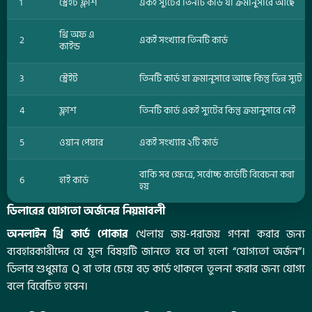
1
স্ট্রেইট ফ্লাশ
একই স্যুটের তিনটি কার্ড যা ক্রমানুসারে আছে
থ্রি অফ এ
2
একই সংখ্যার তিনটি কার্ড
কাইন্ড
3
স্ট্রেইট
তিনটি কার্ড যা ক্রমানুসারে আছে কিন্তু ভিন্ন স্যুট
4
ফ্লাশ
তিনটি কার্ড একই স্যুটের কিন্তু ক্রমানুসারে নেই
5
ওয়ান পেয়ার
একই সংখ্যার ২টি কার্ড
বাকি সব ক্ষেত্রে, সর্বোচ্চ কার্ডটি বিবেচনা করা
6
হাই কার্ড
হয়
ডিলারের যোগ্যতা অর্জনের নিয়মাবলী
অনলাইন থ্রি কার্ড পোকার
খেলায় জয়-পরাজয় গণনা করার জন্য
ব্যবহারকারীদের যে মূল বিষয়টি জানতে হবে তা হলো “যোগ্যতা অর্জন”।
ডিলার শুধুমাত্র Q বা তার চেয়ে বড় কার্ড থাকলে তুলনা করার জন্য যোগ্য
বলে বিবেচিত হবেন।