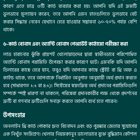
কারণ এতে মাত্র ৩টি কার্ড ব্যবহার করা হয়। আপনি যদি এই ক্রমটি
ভুলভাবে মূল্যায়ন করেন, তবে আপনি এমন হাতগুলিতে ভুলভাবে বেট
করার সিদ্ধান্ত নেবেন যেখানে হেরে যাওয়ার সম্ভাবনা ৬০-৭০% পর্যন্ত বেশি
থাকে।
৬-কার্ড বোনাস এবং অ্যান্টি বোনাস পেআউট কাঠামো পরীক্ষা করা
লাভ হারানোর ঝুঁকি প্রায়শই খেলোয়াড়দের দ্বারা স্বাধীনভাবে পরিশোধিত
অ্যান্টি বোনাস পরামিতি উপেক্ষা করার কারণে ঘটে। এমনকি যদি আপনি
ডিলারের কাছে হেরে যান, তবুও যদি আপনার কাছে স্ট্রেইট বা থ্রি অফ এ
কাইন্ড থাকে, তবে আপনাকে নির্ধারিত অনুপাত অনুযায়ী অর্থ প্রদান করতে
হবে (সাধারণত ১:১ বা ৪:১)। সিস্টেমের স্বয়ংক্রিয় অর্থ প্রদানের পরামিতিগুলি
সম্পর্কে স্পষ্ট ধারণা না থাকলে, পরিষেবা প্রদানকারীর পক্ষ থেকে প্রদর্শনের
ত্রুটি বা গণনার ত্রুটিগুলি সনাক্ত করতে আপনি ব্যর্থ হতে পারেন।
উপসংহার
অনলাইন থ্রি কার্ড পোকার দ্রুত বিনোদন এবং বড় পুরস্কার জেতার সুযোগের
এক নিখুঁত সংমিশ্রণ। খেলার নিয়মকানুন ভালোভাবে বুঝে বুদ্ধিমান কৌশল