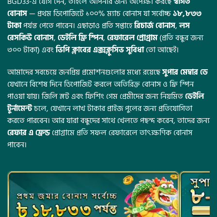
BGD33-এ যোগ দেন, তাহলে আপনার জন্য অপেক্ষা করছে
স্বাগত
বোনাস
— প্রথম ডিপোজিটে ১০০% ম্যাচ বোনাস যা সর্বোচ্চ
১৮,৮৩৩
টাকা
পর্যন্ত পেতে পারেন। এছাড়াও প্রতি সপ্তাহে
রিচার্জ বোনাস
,
লস
রেসকিউ বোনাস
,
ডেইলি ফ্রি স্পিন
,
রেফারেল প্রোগ্রাম
(প্রতি বন্ধুর জন্য
৩০০ টাকা) এবং
ভিপি ক্লাবের এক্সক্লুসিভ সুবিধা
তো আছেই।
আমাদের সবচেয়ে জনপ্রিয় প্রমোশনগুলোর মধ্যে রয়েছে
সুপার মেম্বার ডে
যেখানে বিশেষ দিনে ডিপোজিট করলে অতিরিক্ত বোনাস ও ফ্রি স্পিন
পাওয়া যায়। জিলি স্লট এবং ফিশিং গেম প্রেমীদের জন্য নিয়মিত
ডেইলি
টুর্নামেন্ট
চলে, যেখানে লাখ টাকার প্রাইজ পুলের জন্য প্রতিযোগিতা
করতে পারবেন। আর যারা বন্ধুদের সাথে খেলতে পছন্দ করেন, তাদের জন্য
রেফার এ ফ্রেন্ড
প্রোগ্রামে প্রতি সফল রেফারেলে তাৎক্ষণিক বোনাস
পাবেন।