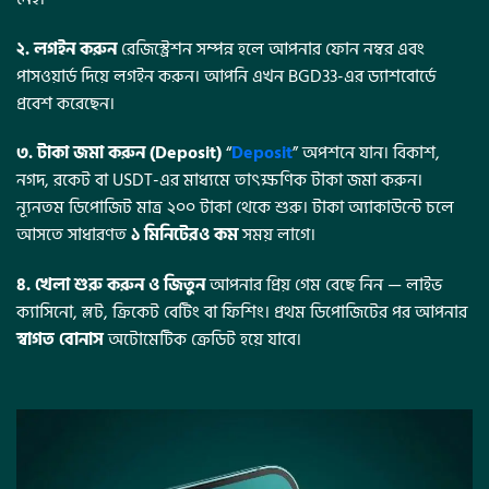
২. লগইন করুন
রেজিস্ট্রেশন সম্পন্ন হলে আপনার ফোন নম্বর এবং
পাসওয়ার্ড দিয়ে লগইন করুন। আপনি এখন BGD33-এর ড্যাশবোর্ডে
প্রবেশ করেছেন।
৩. টাকা জমা করুন (Deposit)
“
Deposit
” অপশনে যান। বিকাশ,
নগদ, রকেট বা USDT-এর মাধ্যমে তাৎক্ষণিক টাকা জমা করুন।
ন্যূনতম ডিপোজিট মাত্র ২০০ টাকা থেকে শুরু। টাকা অ্যাকাউন্টে চলে
আসতে সাধারণত
১ মিনিটেরও কম
সময় লাগে।
৪. খেলা শুরু করুন ও জিতুন
আপনার প্রিয় গেম বেছে নিন — লাইভ
ক্যাসিনো, স্লট, ক্রিকেট বেটিং বা ফিশিং। প্রথম ডিপোজিটের পর আপনার
স্বাগত বোনাস
অটোমেটিক ক্রেডিট হয়ে যাবে।