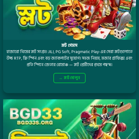
স্লট গেমস
হাজারো থিমের স্লট সংগ্রহ। JILI, PG Soft, Pragmatic Play-এর সেরা স্লটগুলোতে
উচ্চ RTP, ফ্রি স্পিন এবং বড় জ্যাকপটের সুযোগ। সহজ নিয়ম, মজার গ্রাফিক্স এবং
প্রতি স্পিনে জেতার রোমাঞ্চ — স্লট প্রেমীদের প্রথম পছন্দ।
→ স্লট খেলুন