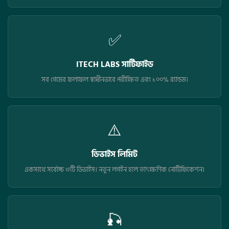
✅
ITECH LABS সার্টিফাইড
সব গেমের ফলাফল স্বাধীনভাবে পরীক্ষিত এবং ১০০% র‍্যান্ডম।
⚠️
ডিভাইস লিমিট
একসাথে সর্বোচ্চ ৩টি ডিভাইস। নতুন লগইন হলে তাৎক্ষণিক নোটিফিকেশন।
🎣