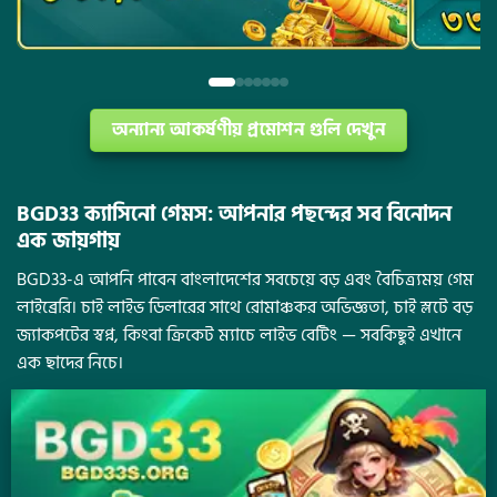
অন্যান্য আকর্ষণীয় প্রমোশন গুলি দেখুন
BGD33 ক্যাসিনো গেমস: আপনার পছন্দের সব বিনোদন
এক জায়গায়
BGD33-এ আপনি পাবেন বাংলাদেশের সবচেয়ে বড় এবং বৈচিত্র্যময় গেম
লাইব্রেরি। চাই লাইভ ডিলারের সাথে রোমাঞ্চকর অভিজ্ঞতা, চাই স্লটে বড়
জ্যাকপটের স্বপ্ন, কিংবা ক্রিকেট ম্যাচে লাইভ বেটিং — সবকিছুই এখানে
এক ছাদের নিচে।