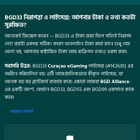
BGD33 নিরাপত্তা ও লাইসেন্স: আপনার টাকা ও তথ্য কতটা
সুরক্ষিত?
অনেকেই জিজ্ঞেস করেন — BGD33-এ টাকা জমা দিলে সত্যিই নিরাপদ
তো? প্রশ্নটা একদম সঠিক। কারণ অনলাইনে টাকা রাখা মানে শুধু গেম
খেলা নয়, আপনার কষ্টার্জিত টাকা আর ব্যক্তিগত তথ্যও ভরসা করা।
সরাসরি উত্তর:
BGD33
Curaçao eGaming
লাইসেন্স (#142630) এর
অধীনে পরিচালিত হয়। এটি আন্তর্জাতিকভাবে স্বীকৃত লাইসেন্স, যা
অনেক বড় বড় প্ল্যাটফর্ম ব্যবহার করে। এছাড়া আমরা
BGD Alliance
-
এর একটি অংশ, যেখানে BGD33, BGD55 এবং BGD99 একসাথে কাজ
করে।
→
আমাদের সম্পর্কে