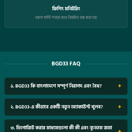
ফিশিং মনিটরিং
নকল সাইট শনাক্ত করে নিয়মিত বন্ধ করা হয়।
BGD33 FAQ
১. BGD33 কি বাংলাদেশে সম্পূর্ণ নিরাপদ এবং বৈধ?
হ্যাঁ, BGD33 সম্পূর্ণ নিরাপদ। আমরা আন্তর্জাতিকভাবে স্বীকৃত কুরাকাও
(Curaçao) ই-গেমিং লাইসেন্সপ্রাপ্ত। খেলোয়াড়দের ব্যক্তিগত এবং ব্যাঙ্কিং
২. BGD33-এ কীভাবে একটি নতুন অ্যাকাউন্ট খুলব?
তথ্য সুরক্ষিত রাখতে আমাদের প্ল্যাটফর্মে সর্বাধুনিক 128-bit SSL এনক্রিপশন
প্রযুক্তি ব্যবহার করা হয়।
আমাদের ওয়েবসাইটের ‘Register’ বাটনে ক্লিক করুন। আপনার সঠিক নাম, ফোন
নম্বর এবং ইমেইল ঠিকানা প্রদান করে মাত্র ২ মিনিটের মধ্যেই আপনি একটি নতুন
৩. ডিপোজিট করার মাধ্যমগুলো কী কী এবং ন্যূনতম জমা
অ্যাকাউন্ট তৈরি করতে পারবেন।