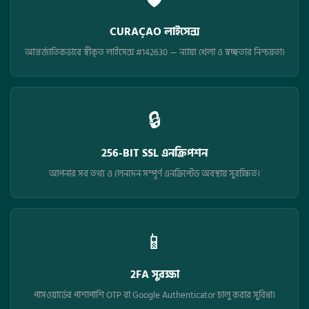
🛡️
CURAÇAO লাইসেন্স
আন্তর্জাতিকভাবে স্বীকৃত লাইসেন্স #142630 — ন্যায্য খেলা ও স্বচ্ছতার নিশ্চয়তা।
🔒
256-BIT SSL এনক্রিপশন
আপনার সব তথ্য ও লেনদেন সম্পূর্ণ এনক্রিপ্টেড অবস্থায় সুরক্ষিত।
📱
2FA সুরক্ষা
পাসওয়ার্ডের পাশাপাশি OTP বা Google Authenticator চালু করার সুবিধা।