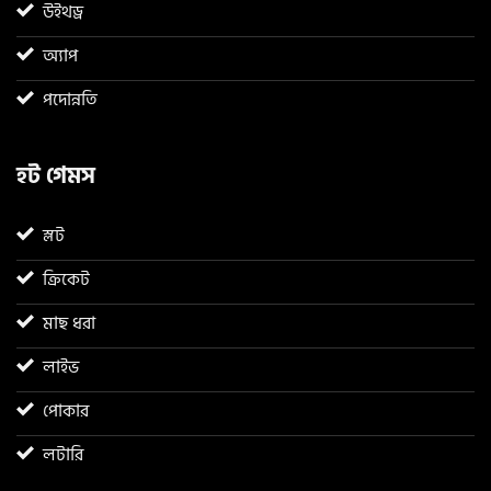
উইথড্র
অ্যাপ
পদোন্নতি
হট গেমস
স্লট
ক্রিকেট
মাছ ধরা
লাইভ
পোকার
লটারি