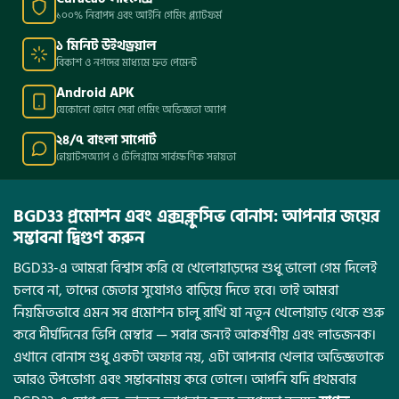
১০০% নিরাপদ এবং আইনি গেমিং প্ল্যাটফর্ম
১ মিনিট উইথড্রয়াল
বিকাশ ও নগদের মাধ্যমে দ্রুত পেমেন্ট
Android APK
যেকোনো ফোনে সেরা গেমিং অভিজ্ঞতা অ্যাপ
২৪/৭ বাংলা সাপোর্ট
হোয়াটসঅ্যাপ ও টেলিগ্রামে সার্বক্ষণিক সহায়তা
BGD33 প্রমোশন এবং এক্সক্লুসিভ বোনাস: আপনার জয়ের
সম্ভাবনা দ্বিগুণ করুন
BGD33-এ আমরা বিশ্বাস করি যে খেলোয়াড়দের শুধু ভালো গেম দিলেই
চলবে না, তাদের জেতার সুযোগও বাড়িয়ে দিতে হবে। তাই আমরা
নিয়মিতভাবে এমন সব প্রমোশন চালু রাখি যা নতুন খেলোয়াড় থেকে শুরু
করে দীর্ঘদিনের ভিপি মেম্বার — সবার জন্যই আকর্ষণীয় এবং লাভজনক।
এখানে বোনাস শুধু একটা অফার নয়, এটা আপনার খেলার অভিজ্ঞতাকে
আরও উপভোগ্য এবং সম্ভাবনাময় করে তোলে। আপনি যদি প্রথমবার