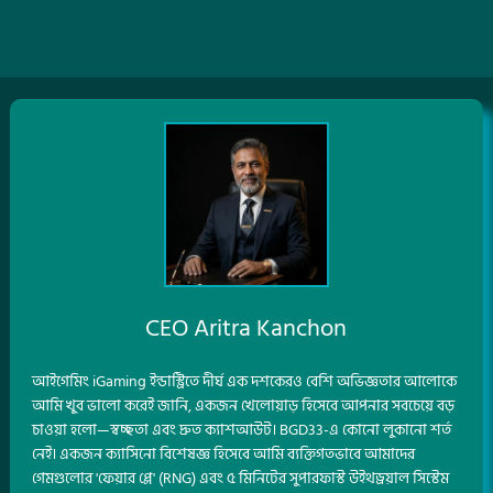
CEO Aritra Kanchon
আইগেমিং iGaming ইন্ডাস্ট্রিতে দীর্ঘ এক দশকেরও বেশি অভিজ্ঞতার আলোকে
আমি খুব ভালো করেই জানি, একজন খেলোয়াড় হিসেবে আপনার সবচেয়ে বড়
চাওয়া হলো—স্বচ্ছতা এবং দ্রুত ক্যাশআউট। BGD33-এ কোনো লুকানো শর্ত
নেই। একজন ক্যাসিনো বিশেষজ্ঞ হিসেবে আমি ব্যক্তিগতভাবে আমাদের
গেমগুলোর 'ফেয়ার প্লে' (RNG) এবং ৫ মিনিটের সুপারফাস্ট উইথড্রয়াল সিস্টেম