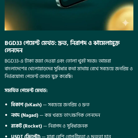
BGD33 পেমেন্ট মেথড: দ্রুত, নিরাপদ ও ঝামেলামুক্ত
লেনদেন
BGD33-এ টাকা জমা দেওয়া এবং তোলা খুবই সহজ। আমরা
বাংলাদেশের খেলোয়াড়দের সুবিধার কথা মাথায় রেখে সবচেয়ে জনপ্রিয় ও
নির্ভরযোগ্য পেমেন্ট মেথড যুক্ত করেছি।
সমর্থিত পেমেন্ট মেথড:
বিকাশ (bKash)
— সবচেয়ে জনপ্রিয় ও দ্রুত
নগদ (Nagad)
— কম খরচে তাৎক্ষণিক লেনদেন
রকেট (Rocket)
— নিরাপদ ও সুবিধাজনক
USDT (ক্রিপ্টো)
— যারা বেশি গোপনীয়তা ও দ্রুততা চান