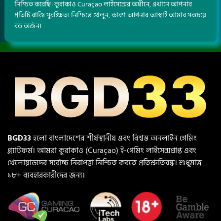
নিশ্চিত করেছি। কুরাকাও Curaçao লাইসেন্সের অধীনে, এখানে আপনার
প্রতিটি বাজি সুরক্ষিত। নিশ্চিন্তে খেলুন, কারণ আপনার আস্থাই আমার সবচেয়ে
বড় অর্জন।
BGD33
হলো বাংলাদেশের শীর্ষস্থানীয় এবং বিশ্বস্ত অনলাইন গেমিং
প্ল্যাটফর্ম। আমরা কুরাকাও (Curaçao) ই-গেমিং লাইসেন্সপ্রাপ্ত এবং
খেলোয়াড়দের সর্বোচ্চ নিরাপত্তা নিশ্চিত করতে প্রতিশ্রুতিবদ্ধ। শুধুমাত্র
১৮+ ব্যবহারকারীদের জন্য।