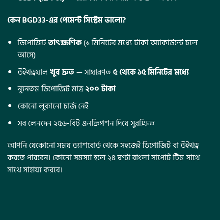
কেন BGD33-এর পেমেন্ট সিস্টেম ভালো?
ডিপোজিট
তাৎক্ষণিক
(১ মিনিটের মধ্যে টাকা অ্যাকাউন্টে চলে
আসে)
উইথড্রয়াল
খুব দ্রুত
— সাধারণত
৫ থেকে ১৫ মিনিটের মধ্যে
ন্যূনতম ডিপোজিট মাত্র
২০০ টাকা
কোনো লুকানো চার্জ নেই
সব লেনদেন ২৫৬-বিট এনক্রিপশন দিয়ে সুরক্ষিত
আপনি যেকোনো সময় ড্যাশবোর্ড থেকে সহজেই ডিপোজিট বা উইথড্র
করতে পারবেন। কোনো সমস্যা হলে ২৪ ঘণ্টা বাংলা সাপোর্ট টিম সাথে
সাথে সাহায্য করবে।