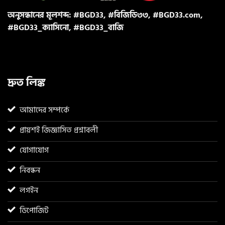
অনুসন্ধানের মূলশব্দ: #BGD33, #বিজিডি৩৩, #BGD33.com,
#BGD33_ক্যাসিনো, #BGD33_বাজি
দ্রুত লিঙ্ক
আমাদের সম্পর্কে
প্রায়শই জিজ্ঞাসিত প্রশ্নাবলী
যোগাযোগ
নিবন্ধন
লগইন
ডিপোজিট