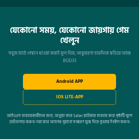
যেকোনো সময়, যেকোনো জায়গায় গেম
খেলুন
সবুজ মাঠে পেছনে ধাওয়া করাই মূল থিম, অনুপ্রেরণা চারদিকে ছড়িয়ে আছে
BGD33
Android APP
IOS LITE-APP
আইওএস ব্যবহারকারীদের জন্য, অনুগ্রহ করে Safari ব্রাউজার ব্যবহার করে পৃষ্ঠাটি খুলে
ডাউনলোড করুন। দয়া করে অ্যাপের পুরানো সংস্করণ মুছে দিয়ে পুনরায় ইনস্টল করুন।