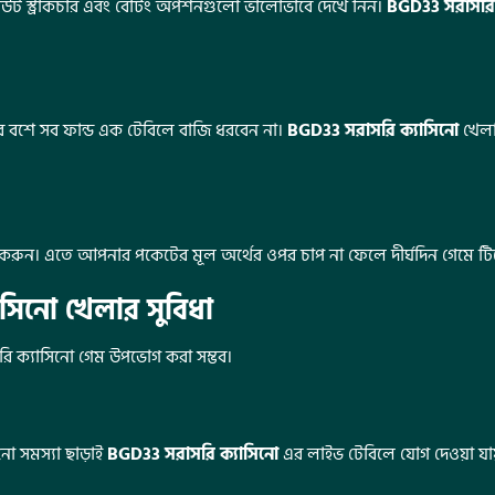
ট স্ট্রাকচার এবং বেটিং অপশনগুলো ভালোভাবে দেখে নিন।
BGD33 সরাসরি 
ের বশে সব ফান্ড এক টেবিলে বাজি ধরবেন না।
BGD33 সরাসরি ক্যাসিনো
খেলা
যবহার করুন। এতে আপনার পকেটের মূল অর্থের ওপর চাপ না ফেলে দীর্ঘদিন গেমে টি
সিনো খেলার সুবিধা
াসরি ক্যাসিনো গেম উপভোগ করা সম্ভব।
ো সমস্যা ছাড়াই
BGD33 সরাসরি ক্যাসিনো
এর লাইভ টেবিলে যোগ দেওয়া যায