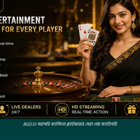
BGD33 সরাসরি ক্যাসিনো প্ল্যাটফর্মের সেরা গেম ক্যাটাগরি