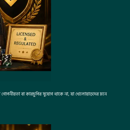
োপনীয়তা বা কারচুপির সুযোগ থাকে না, যা খেলোয়াড়দের মনে