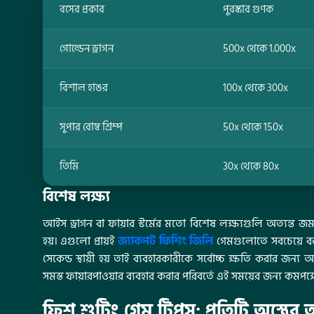
বসের প্রকার
পুরস্কার গুণক
গোল্ডেন ড্রাগন
500x থেকে 1.000x
বিশাল হাঙর
100x থেকে 300x
সুপার বোম্ব শ্রিম্প
50x থেকে 150x
তিমি
30x থেকে 80x
বিশেষ লক্ষ্য
আইস ড্রাগন বা ফায়ার স্টর্মের মতো বিশেষ লক্ষ্যগুলি অত্যন্
হয়। এগুলো প্রায়ই
জ্যাকপট ফিশিং জিলি
গেমগুলোতে সবচেয়ে বড় 
সেকেন্ড স্থায়ী হয় তাই ব্যবহারকারীকে সর্বোচ্চ ক্ষতি করার জন্য অ
সমস্ত ফায়ারপাওয়ার ব্যবহার করার পরিবর্তে এই সময়ের জন্য কম
ফিশ শুটিং গেম টিপস: প্রতিটি অস্ত্রের