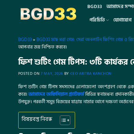
BGD33
আমাদের সম্পর্
পরিচিতি
যোগাযোগ
BGD33
»
BGD33 মাছ ধরা গেম: সেরা অনলাইন ফিশিং গেম ও রিয়
আপনার জয় নিশ্চিত করবে।
ফিশ শুটিং গেম টিপস: ৩টি কার্যকর
POSTED ON
7 MAY, 2026
BY
CEO ARITRA KANCHON
ফিশ শুটিং গেম টিপস সদস্যদের এলোমেলো অংশগ্রহণ থেকে একটি সু
করে।
আমাদের অফিসিয়াল প্ল্যাটফর্ম
বিভিন্ন স্বনামধন্য প্রদানক
উপযুক্ত। পরবর্তী সমুদ্র বিজয়ের যাত্রায় নামার আগে দক্ষতা অর্জ
বিষয়বস্তু নিবন্ধ