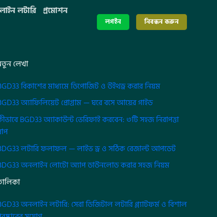
াইন লটারি
প্রমোশন
লগইন
নিবন্ধন করুন
নতুন লেখা
BGD33 বিকাশের মাধ্যমে ডিপোজিট ও উইথড্র করার নিয়ম
BGD33 অ্যাফিলিয়েট প্রোগ্রাম — ঘরে বসে আয়ের গাইড
কীভাবে BGD33 অ্যাকাউন্ট ভেরিফাই করবেন: ৩টি সহজ নিরাপত্তা
ধাপ
BDG33 লটারি ফলাফল — লাইভ ড্র ও সঠিক রেজাল্ট আপডেট
BDG33 অনলাইন লোটো অ্যাপ ডাউনলোড করার সহজ নিয়ম
তালিকা
BGD33 অনলাইন লটারি: সেরা ডিজিটাল লটারি প্ল্যাটফর্ম ও বিশাল
ুরষ্কারের সুযোগ